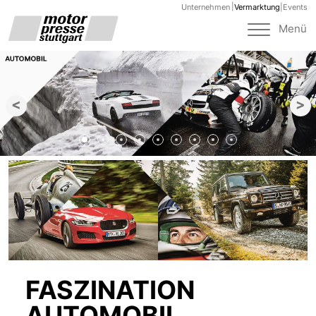
Unternehmen
Vermarktung
|
Events
Toggle
Menü
navigat
<
>
FASZINATION
AUTOMOBIL