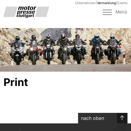
Unternehmen
Vermarktung
|
Events
Toggle
Menü
navigat
Print
nach oben