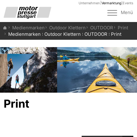
Unternehmen
Vermarktung
|
Events
Toggle
Menü
navigat
Medienmarken
Outdoor Klettern
OUTDOOR
Print
Medienmarken : Outdoor Klettern : OUTDOOR : Print
Print