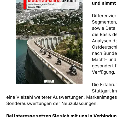
und nimmt 
Differenzie
Segmenten,
sowie Detai
die Basis de
Analysen d
Ostdeutschl
nach Bundes
Macht- und 
gesondert f
Verfügung.
Die Erfahr
Stuttgart i
eine Vielzahl weiterer Auswertungen. Markenimages
Sonderauswertungen der Neuzulassungen.
Bei Interesse setzen Sie sich mit uns in Verbindun