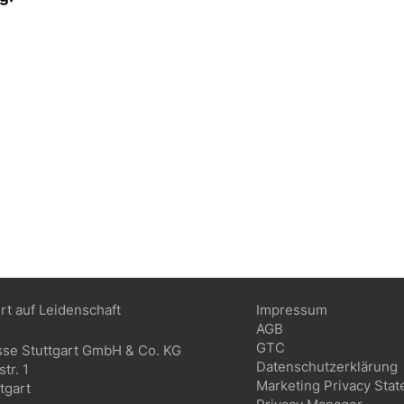
ert auf Leidenschaft
Impressum
AGB
GTC
sse Stuttgart GmbH & Co. KG
Datenschutzerklärung
tr. 1
Marketing Privacy Sta
tgart